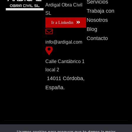
Servicios
Ardigal Obra Civil
Trabaja con
SL
Nosotros
Ir a Linkedin
Blog
Contacto
info@ardigal.com
Calle Cantábrico 1
local 2
14011 Córdoba,
España.
Inicio
Aviso Legal
Política de Privacidad
Usamos cookies para asegurar que te damos la mejor